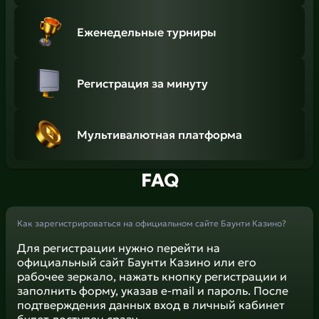
Еженедельные турниры
Регистрация за минуту
Мультивалютная платформа
FAQ
Как зарегистрироваться на официальном сайте Баунти Казино?
Для регистрации нужно перейти на
официальный сайт Баунти Казино или его
рабочее зеркало, нажать кнопку регистрации и
заполнить форму, указав e-mail и пароль. После
подтверждения данных вход в личный кабинет