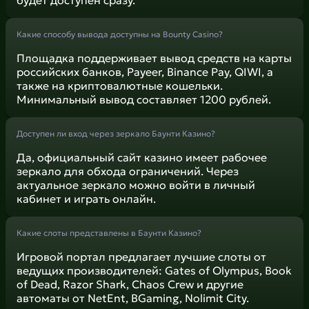
будет доступен сразу.
Какие способу вывода доступны на Bounty Casino?
Площадка поддерживает вывод средств на карты
российских банков, Payeer, Binance Pay, QIWI, а
также на криптовалютные кошельки.
Минимальный вывод составляет 1200 рублей.
Доступен ли вход через зеркало Баунти Казино?
Да, официальный сайт казино имеет рабочее
зеркало для обхода ограничений. Через
актуальное зеркало можно войти в личный
кабинет и играть онлайн.
Какие слоты представлены в Баунти Казино?
Игровой портал предлагает лучшие слоты от
ведущих производителей: Gates of Olympus, Book
of Dead, Razor Shark, Chaos Crew и другие
автоматы от NetEnt, BGaming, Nolimit City.