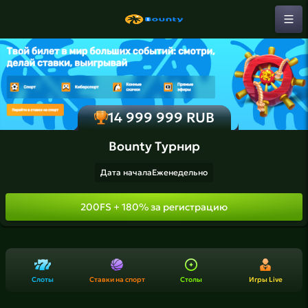
14 999 999 RUB
Bounty Турнир
Дата начала
Еженедельно
200FS + 180% за регистрацию
Слоты
Ставки на спорт
Столы
Игры Live