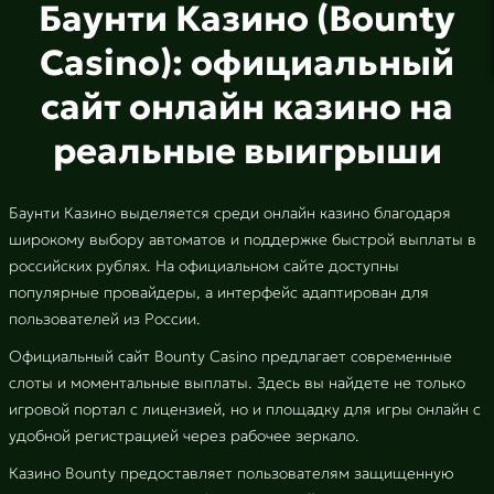
Баунти Казино (Bounty
Casino): официальный
сайт онлайн казино на
реальные выигрыши
Баунти Казино выделяется среди онлайн казино благодаря
широкому выбору автоматов и поддержке быстрой выплаты в
российских рублях. На официальном сайте доступны
популярные провайдеры, а интерфейс адаптирован для
пользователей из России.
Официальный сайт Bounty Casino предлагает современные
слоты и моментальные выплаты. Здесь вы найдете не только
игровой портал с лицензией, но и площадку для игры онлайн с
удобной регистрацией через рабочее зеркало.
Казино Bounty предоставляет пользователям защищенную