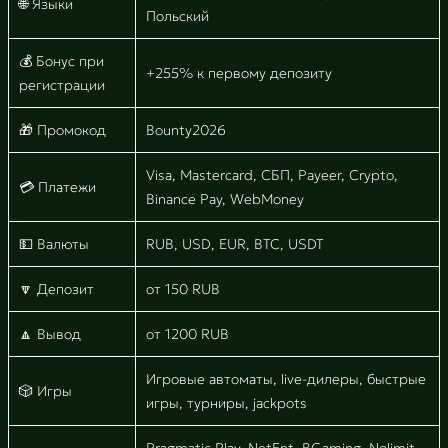
🌐 Языки
Польский
💰 Бонус при
+255% к первому депозиту
регистрации
🎁 Промокод
Bounty2026
Visa, Mastercard, СБП, Payeer, Crypto,
💳 Платежи
Binance Pay, WebMoney
💵 Валюты
RUB, USD, EUR, BTC, USDT
🔽 Депозит
от 150 RUB
🔼 Вывод
от 1200 RUB
Игровые автоматы, live-дилеры, быстрые
🎲 Игры
игры, турниры, jackpots